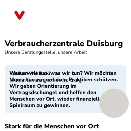
Direkt
zum
Nordrhein-Westfalen
Inhalt
Verbraucherzentrale Duisburg
Unsere Beratungsstelle, unsere Arbeit
Warum wir tun, was wir tun? Wir möchten
Paulina Wleklinski
Menschen vor unfairen Praktiken schützen.
Leiterin Beratungsstelle Duisburg
Wir geben Orientierung im
Vertragsdschungel und helfen den
Menschen vor Ort, wieder finanziellen
Spielraum zu gewinnen.
Stark für die Menschen vor Ort