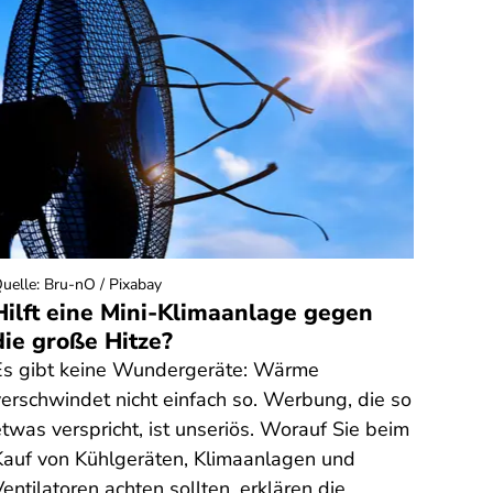
uelle
:
Bru-nO / Pixabay
Quelle
:
Hilft eine Mini-Klimaanlage gegen
Rech
die große Hitze?
Fitn
Bong
Es gibt keine Wundergeräte: Wärme
Sie h
verschwindet nicht einfach so. Werbung, die so
Fitno
twas verspricht, ist unseriös. Worauf Sie beim
erhal
Kauf von Kühlgeräten, Klimaanlagen und
haben
entilatoren achten sollten, erklären die