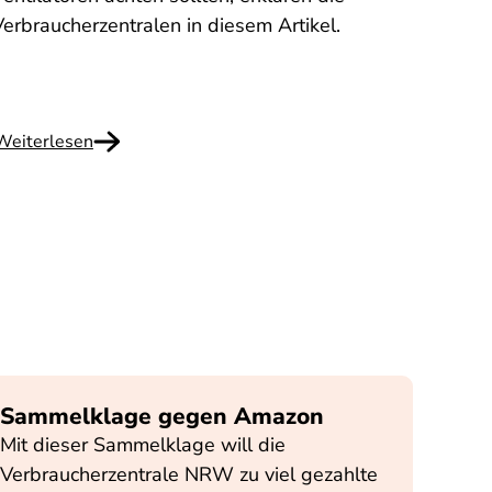
diese
Verbraucherzentralen in diesem Artikel.
Hongk
was Si
Weiterlesen
Weite
Sammelklage gegen Amazon
Mit dieser Sammelklage will die
Verbraucherzentrale NRW zu viel gezahlte