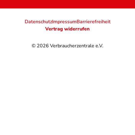
Datenschutz
Impressum
Barrierefreiheit
Vertrag widerrufen
© 2026
Verbraucherzentrale e.V.
@
@