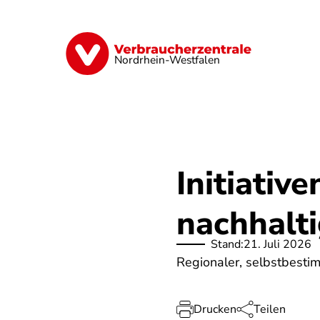
Direkt
zum
Inhalt
Finanzen
Digitales
Lebensmittel
Nordrhein-Westfalen
Initiativ
nachhalt
Stand:
21. Juli 2026
Regionaler, selbstbestim
Drucken
Teilen