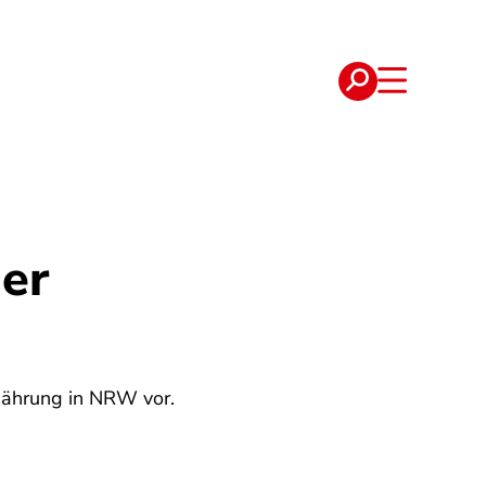
e
Verträge
ner
rnährung in NRW vor.