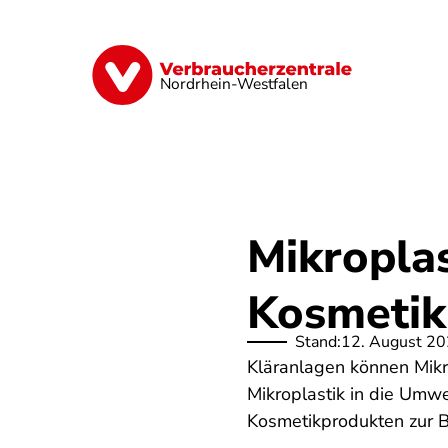
Direkt
zum
Inhalt
Finanzen
Digitales
Lebensmittel
Nordrhein-Westfalen
Mikroplas
Kosmetik
Stand:
12. August 2
Kläranlagen können Mikr
Mikroplastik in die Umw
Kosmetikprodukten zur B