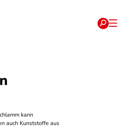
e
Verträge
in
rschlamm kann
en auch Kunststoffe aus