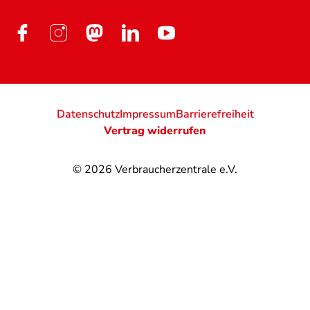
Datenschutz
Impressum
Barrierefreiheit
Vertrag widerrufen
© 2026
Verbraucherzentrale e.V.
@
@