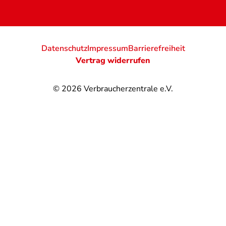
Datenschutz
Impressum
Barrierefreiheit
Vertrag widerrufen
© 2026
Verbraucherzentrale e.V.
@
@