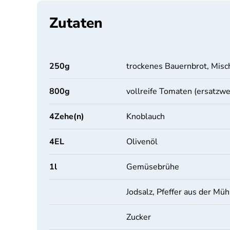
Zutaten
250
g
trockenes Bauernbrot, Misc
800
g
vollreife Tomaten (ersatzw
4
Zehe(n)
Knoblauch
4
EL
Olivenöl
1
l
Gemüsebrühe
Jodsalz, Pfeffer aus der Müh
Zucker