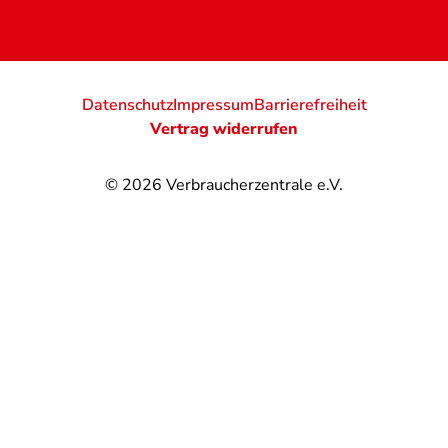
Datenschutz
Impressum
Barrierefreiheit
Vertrag widerrufen
© 2026
Verbraucherzentrale e.V.
@
@