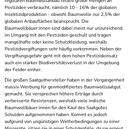
regulären Baumwollanbau relativ große Mengen an
Pestiziden verbraucht, nämlich 10 - 16% der globalen
Insektizidproduktion - obwohl Baumwolle nur 2,5% der
globalen Anbauflächen beansprucht. Die
Baumwollbäuer:innen sind dabei meist nur unzureichend
im Umgang mit den Pestiziden geschult und tragen
mangelhafte oder keine Schutzkleidung, weshalb
Pestizidvergiftungen sehr häufig vorkommen. Neben der
Vergiftungsgefahr geht mit dem hohen Pestizideinsatz
auch ein starker Biodiversitätsverlust in der Umgebung
der Felder einher.
Die großen Saatguthersteller haben in der Vergangenheit
massiv Werbung für genmodifiziertes Baumwollsaatgut
gemacht. Sie versprechen höhere Erträge durch
verbesserte Resistenzen, weshalb viele indische
Baumwollbäuer:innen für den Kauf des Saatgutes
Schulden aufgenommen haben. Kommt es jedoch
aufgrund von ungünstigen Wetterbedingungen zu einer
Missernte, sitzen sie in einer Schuldenfalle, da sie erneut