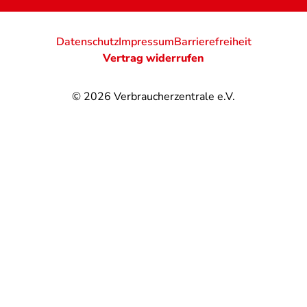
Datenschutz
Impressum
Barrierefreiheit
Vertrag widerrufen
© 2026
Verbraucherzentrale e.V.
@
@