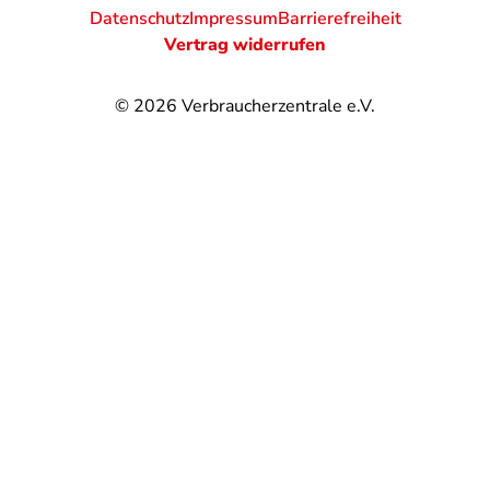
Datenschutz
Impressum
Barrierefreiheit
Vertrag widerrufen
© 2026
Verbraucherzentrale e.V.
@
@