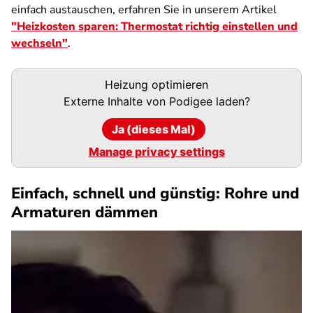
einfach austauschen, erfahren Sie in unserem Artikel
"Heizkosten sparen: Thermostat richtig einstellen und
wechseln"
.
Podigee-
Heizung optimieren
URL
Externe Inhalte von
Podigee
laden?
Ja (dieses Mal)
Manage privacy settings
Einfach, schnell und günstig: Rohre und
Armaturen dämmen