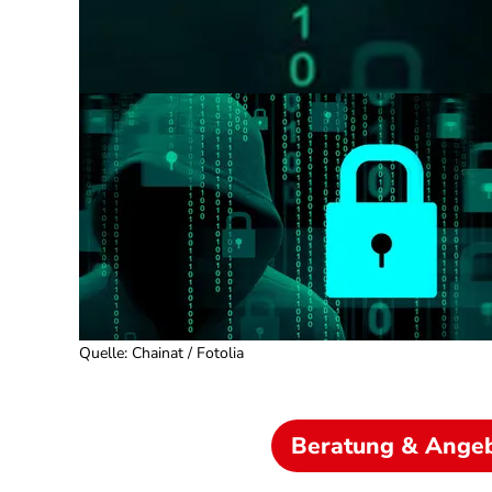
Quelle
:
Chainat / Fotolia
Beratung & Ange