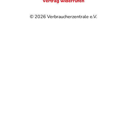
Vertrag widerrufen
© 2026
Verbraucherzentrale e.V.
@
@