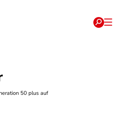
e
Verträge
r
neration 50 plus auf