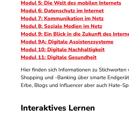
Modul 5: Die Welt des mobilen Internets
Modul 6: Datenschutz im Internet
Modul 7: Kommunikation im Netz
Modul 8: Soziale Medien im Netz
Modul 9: Ein Blick in die Zukunft des Intern
Modul 9A: Digitale Assistenzsysteme
Modul 10: Digitale Nachhaltigkeit
Modul 11: Digitale Gesundheit
Hier finden sich Informationen zu Stichworte
Shopping und -Banking über smarte Endgeräte
Erbe, Blogs und Influencer aber auch Hate-Spe
Interaktives Lernen