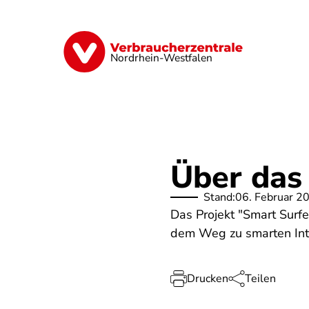
Direkt
zum
Inhalt
Finanzen
Digitales
Lebensmittel
Nordrhein-Westfalen
Über das
Stand:
06. Februar 2
Das Projekt "Smart Surfe
dem Weg zu smarten Inte
Drucken
Teilen