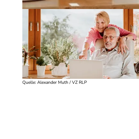
Quelle
:
Alexander Muth / VZ RLP