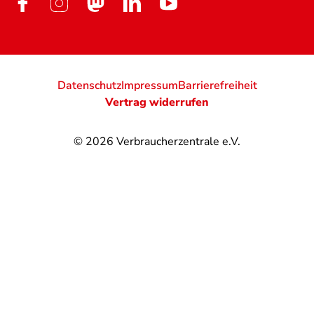
Datenschutz
Impressum
Barrierefreiheit
Vertrag widerrufen
© 2026
Verbraucherzentrale e.V.
@
@