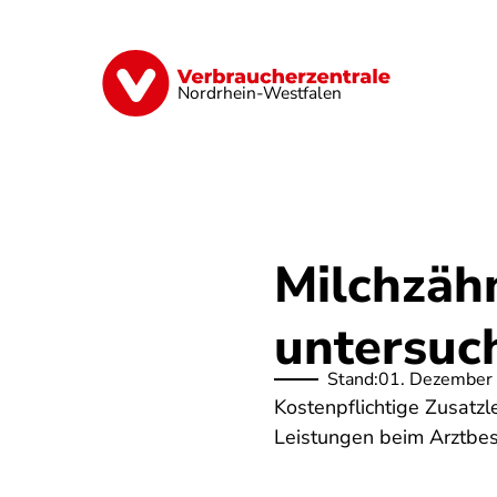
Direkt
zum
Inhalt
Finanzen
Digitales
Lebensmittel
Nordrhein-Westfalen
Milchzäh
untersuc
Stand:
01. Dezember
Kostenpflichtige Zusatzl
Leistungen beim Arztbes