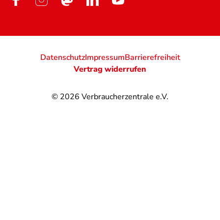
Datenschutz
Impressum
Barrierefreiheit
Vertrag widerrufen
© 2026
Verbraucherzentrale e.V.
@
@