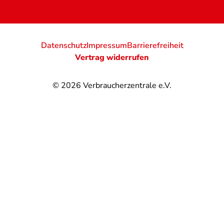
Datenschutz
Impressum
Barrierefreiheit
Vertrag widerrufen
© 2026
Verbraucherzentrale e.V.
@
@