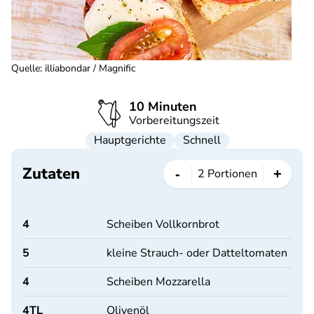
Quelle
:
illiabondar / Magnific
10 Minuten
Vorbereitungszeit
Hauptgerichte
Schnell
Zutaten
-
+
2
Portionen
4
Scheiben Vollkornbrot
5
kleine Strauch- oder Datteltomaten
4
Scheiben Mozzarella
4
TL
Olivenöl