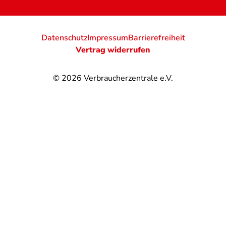
Datenschutz
Impressum
Barrierefreiheit
Vertrag widerrufen
© 2026
Verbraucherzentrale e.V.
@
@