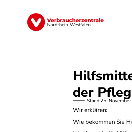
Direkt
zum
Inhalt
Finanzen
Digitales
Lebensmittel
Nordrhein-Westfalen
Hilfsmitt
der Pfle
Stand:
25. November
Wir erklären:
Wie bekommen Sie Hil