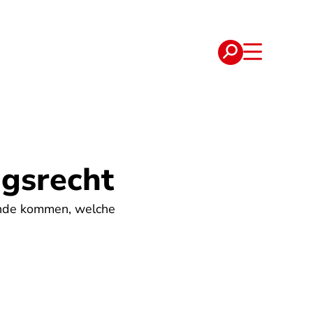
e
Verträge
agsrecht
ande kommen, welche