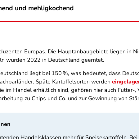
chend und mehligkochend
roduzenten Europas. Die Hauptanbaugebiete liegen in N
eln wurden 2022 in Deutschland geerntet.
Deutschland liegt bei 150 %, was bedeutet, dass Deutsc
Nachbarländer. Späte Kartoffelsorten werden
eingelage
e im Handel erhältlich sind, gehören hier auch Futter-,
Verarbeitung zu Chips und Co. und zur Gewinnung von Stä
hnen
htenden Handelsklassen mehr für Speisekartoffeln. Bei 