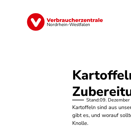
Direkt
zum
Inhalt
Finanzen
Digitales
Lebensmittel
Nordrhein-Westfalen
Kartoffel
Zubereit
Stand:
09. Dezember
Kartoffeln sind aus uns
gibt es, und worauf soll
Knolle.