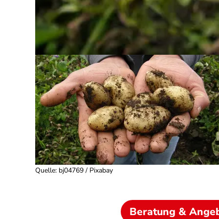
Quelle
:
bj04769 / Pixabay
Beratung & Ange